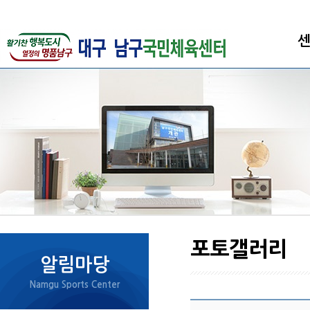
인
시
조
직
강
클
오
포토갤러리
알림마당
Namgu Sports Center